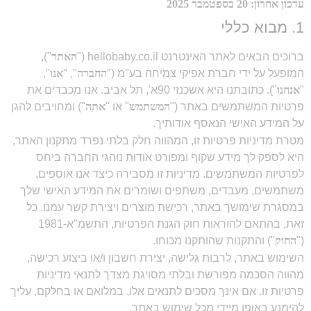
עדכון אחרון: 20 בספטמבר 2025
1. מבוא כללי
ברוכים הבאים לאתר האינטרנט hellobaby.co.il ("
האתר
"),
המופעל על ידי חברת אפיקי צמיחה בע"מ ("
החברה
", "
אנו
",
"
אנחנו
"). כתובתנו היא אשכנזי 90א', תל אביב. אנו מכבדים את
פרטיות המשתמשים באתר ("
המשתמש
" או "
אתה
") ומחויבים להגן
על המידע האישי הנאסף אודותיך.
מטרת מדיניות פרטיות זו, המהווה חלק בלתי נפרד מתקנון האתר,
היא לספק לך מידע שקוף ומפורט אודות נוהגי החברה ביחס
לפרטיות המשתמשים. מדיניות זו מסבירה כיצד אנו אוספים,
משתמשים, מעבדים, משתפים ושומרים את המידע האישי שלך
במסגרת שימושך באתר, רכישת מוצרים ויצירת קשר עמנו. כל
זאת, בהתאם להוראות חוק הגנת הפרטיות, התשמ"א-1981
("
החוק
") והתקנות שהותקנו מכוחו.
השימוש באתר, לרבות גלישה, יצירת חשבון ו/או ביצוע רכישה,
מהווה הסכמה מפורשת ובלתי מסויגת מצדך לתנאי מדיניות
פרטיות זו. אם אינך מסכים לתנאים אלו, במלואם או בחלקם, עליך
להימנע באופן מיידי מכל שימוש באתר.