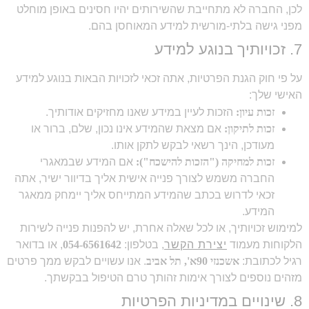
לכן, החברה לא מתחייבת שהשירותים יהיו חסינים באופן מוחלט
מפני גישה בלתי-מורשית למידע המאוחסן בהם.
7. זכויותיך בנוגע למידע
על פי חוק הגנת הפרטיות, אתה זכאי לזכויות הבאות בנוגע למידע
האישי שלך:
זכות עיון:
הזכות לעיין במידע שאנו מחזיקים אודותיך.
זכות לתיקון:
אם מצאת שהמידע אינו נכון, שלם, ברור או
מעודכן, הינך רשאי לבקש לתקן אותו.
זכות למחיקה ("הזכות להישכח"):
אם המידע שבמאגרי
החברה משמש לצורך פנייה אישית אליך בדיוור ישיר, אתה
זכאי לדרוש בכתב שהמידע המתייחס אליך יימחק ממאגר
המידע.
למימוש זכויותיך, או לכל שאלה אחרת, יש להפנות פנייה לשירות
הלקוחות מעמוד
יצירת הקשר
, בטלפון:
054-6561642
, או בדואר
רגיל לכתובת:
אשכנזי 90א', תל אביב
. אנו עשויים לבקש ממך פרטים
מזהים נוספים לצורך אימות זהותך טרם הטיפול בבקשתך.
8. שינויים במדיניות הפרטיות