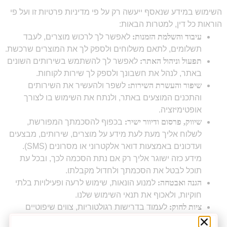
השימוש במידע שנאסף ייעשה רק על פי מדיניות פרטיות זו ועל פי
הוראות כל דין, למטרות הבאות:
עיבוד והשלמת הזמנות:
לאפשר לך לרכוש מוצרים, לעבד
תשלומים, לתאם משלוחים ולספק לך את המוצרים שרכשת.
תפעול וניהול האתר:
לאפשר לך להשתמש בשירותים השונים
באתר, לנהל את חשבונך ולספק לך שירות לקוחות.
שיפור והעשרת השירות:
לשפר ולהעשיר את השירותים
והתכנים המוצעים באתר, ולנתח את השימוש בו לצורך
אופטימיזציה.
שיווק, פרסום ודיוור ישיר:
בכפוף להסכמתך המפורשת,
לשלוח אליך מעת לעת מידע על מוצרים, שירותים, מבצעים
ועדכונים באמצעות דואר אלקטרוני או מסרונים (SMS).
מידע כזה ישוגר אליך רק אם נתת הסכמה לכך, ובכל עת
תוכל לבטל את הסכמתך ולחדול מקבלתו.
הגנה ואבטחה:
למנוע הונאות, שימוש לרעה ופעילויות בלתי
חוקיות, ולאכוף את תנאי השימוש שלנו.
ציות לחוק:
לעמוד בדרישות רגולטוריות, צווים שיפוטיים
ודרישות של רשויות מוסמכות.