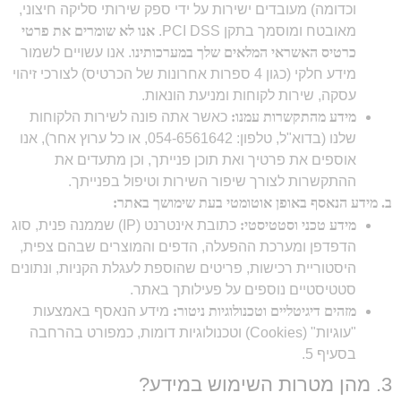
וכדומה) מעובדים ישירות על ידי ספק שירותי סליקה חיצוני,
מאובטח ומוסמך בתקן PCI DSS.
אנו לא שומרים את פרטי
כרטיס האשראי המלאים שלך במערכותינו
. אנו עשויים לשמור
מידע חלקי (כגון 4 ספרות אחרונות של הכרטיס) לצורכי זיהוי
עסקה, שירות לקוחות ומניעת הונאות.
מידע מהתקשרות עמנו:
כאשר אתה פונה לשירות הלקוחות
שלנו (בדוא"ל, טלפון: 054-6561642, או כל ערוץ אחר), אנו
אוספים את פרטיך ואת תוכן פנייתך, וכן מתעדים את
ההתקשרות לצורך שיפור השירות וטיפול בפנייתך.
ב. מידע הנאסף באופן אוטומטי בעת שימושך באתר:
מידע טכני וסטטיסטי:
כתובת אינטרנט (IP) שממנה פנית, סוג
הדפדפן ומערכת ההפעלה, הדפים והמוצרים שבהם צפית,
היסטוריית רכישות, פריטים שהוספת לעגלת הקניות, ונתונים
סטטיסטיים נוספים על פעילותך באתר.
מזהים דיגיטליים וטכנולוגיות ניטור:
מידע הנאסף באמצעות
"עוגיות" (Cookies) וטכנולוגיות דומות, כמפורט בהרחבה
בסעיף 5.
3. מהן מטרות השימוש במידע?