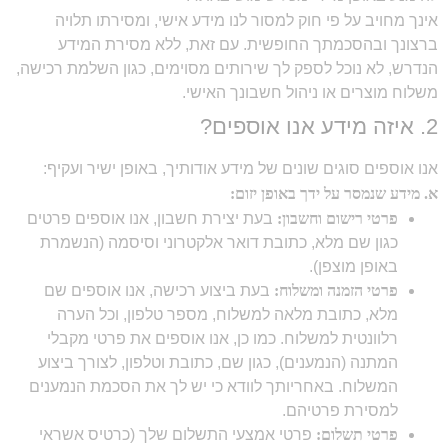
אינך מחויב על פי חוק למסור לנו מידע אישי, ומסירתו תלויה
ברצונך ובהסכמתך החופשית. עם זאת, ללא מסירת המידע
הנדרש, לא נוכל לספק לך שירותים מסוימים, כגון השלמת רכישה,
משלוח מוצרים או ניהול חשבונך האישי.
2. איזה מידע אנו אוספים?
אנו אוספים סוגים שונים של מידע אודותיך, באופן ישיר ועקיף:
א. מידע שנמסר על ידך באופן יזום:
פרטי רישום וחשבון:
בעת יצירת חשבון, אנו אוספים פרטים
כגון שם מלא, כתובת דואר אלקטרוני וסיסמה (הנשמרת
באופן מוצפן).
פרטי הזמנה ומשלוח:
בעת ביצוע רכישה, אנו אוספים שם
מלא, כתובת מלאה למשלוח, מספר טלפון, וכל הערה
רלוונטית למשלוח. כמו כן, אנו אוספים את פרטי מקבלי
המתנה (הנמענים), כגון שם, כתובת וטלפון, לצורך ביצוע
המשלוח. באחריותך לוודא כי יש לך את הסכמת הנמענים
למסירת פרטיהם.
פרטי תשלום:
פרטי אמצעי התשלום שלך (כרטיס אשראי